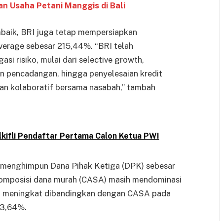
an Usaha Petani Manggis di Bali
mbaik, BRI juga tetap mempersiapkan
rage sebesar 215,44%. “BRI telah
i risiko, mulai dari selective growth,
an pencadangan, hingga penyelesaian kredit
an kolaboratif bersama nasabah,” tambah
lkifli Pendaftar Pertama Calon Ketua PWI
asil menghimpun Dana Pihak Ketiga (DPK) sebesar
Komposisi dana murah (CASA) masih mendominasi
u meningkat dibandingkan dengan CASA pada
63,64%.