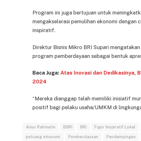
Program ini juga bertujuan untuk meningkatk
mengakselerasi pemulihan ekonomi dengan
inspiratif.
Direktur Bisnis Mikro BRI Supari mengatakan b
program pemberdayaan sebagai bentuk apresias
Baca Juga:
Atas Inovasi dan Dedikasinya, 
2024
“Mereka dianggap telah memiliki inisiatif m
positif bagi pelaku usaha/UMKM di lingkungan
Ainur Rahmatin
BBRI
BRI
Figur Inspiratif Lokal
peluang ekonomi
Pemberdayaan
Pendampingan