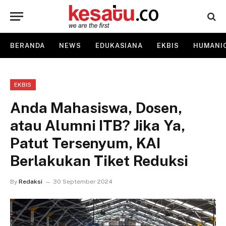
BERANDA
NEWS
EDUKASIANA
EKBIS
HUMANI
EKBIS
Anda Mahasiswa, Dosen,
atau Alumni ITB? Jika Ya,
Patut Tersenyum, KAI
Berlakukan Tiket Reduksi
By
Redaksi
30 September 2024