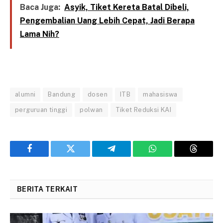
Baca Juga:
Asyik, Tiket Kereta Batal Dibeli,
Pengembalian Uang Lebih Cepat, Jadi Berapa
Lama Nih?
alumni
Bandung
dosen
ITB
mahasiswa
perguruan tinggi
polwan
Tiket Reduksi KAI
Facebook
Twitter
Telegram
WhatsApp
Threads
BERITA TERKAIT