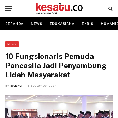
BERANDA
NEWS
EDUKASIANA
EKBIS
HUMANI
NEWS
10 Fungsionaris Pemuda
Pancasila Jadi Penyambung
Lidah Masyarakat
By
Redaksi
3 September 2024